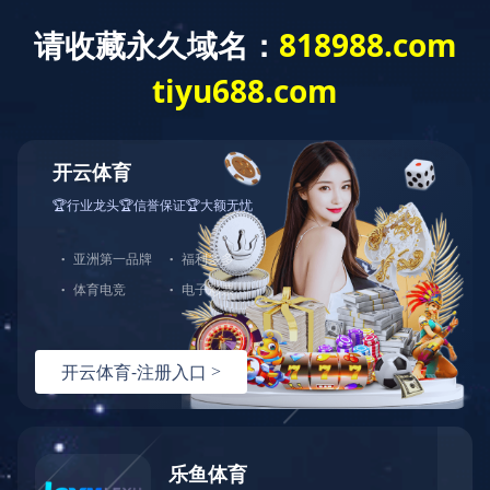
首页
分享到
产品中心
新浪微博
当前位置：
首页
>
产品中心
>
激光焊接系列
>
乐动手机注册-乐动（中国
微信
案例展示
激光打标系列
百度贴吧
分类
服务支持
激光切割系列
行业解决方案
光纤激光打标机
豆瓣
乐动手机注册-乐动（中
激
QQ好友
国） 阀芯焊接工作站
光
关于创恒
激光焊接系列
客户案例
紫外线激光打标机
精密激光切割机
汽车行业激光智能解决方案
打
乐动手机注册-乐动（中
标
新闻中心
激光智能生产线
创客说
走进创恒
CO2激光打标机
大幅激光切割机
乐动手机注册-乐动（中国） CX-CE-1500手持焊接机
轨道交通行业激光智能加工解决方案
国） 阀芯焊接工作站是乐动
系
列
手机注册-乐动（中国） 主
乐动手机注册-乐动（中国）
激光清洗系列
科技创恒
公司新闻
在线飞行激光打标机
管材激光切割机
乐动手机注册-乐动（中国） 机械手臂激光焊接机
新能源电机定子铁芯激光焊接产线
水泵风机行业
激
营产品之一，多年来始终专
光
注于为各行各业提供全系统
切
底部导航
激光加工服务
加入创恒
展会活动
CX-3D系列激光打标机
电机定转子铁芯单工位激光焊接机
新能源电机转子铁芯自动检测压铆产线
乐动手机注册-乐动（中国） 清洗机
眼镜行业