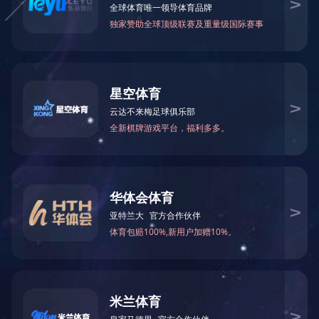
割
激光加工设备及自动化产线
系
行业动态
EM-Smart 系列
乐动手机注册-乐动（中国） 双头双工位铁芯激光焊接
电机定转子铁芯快速打样加工服务
水暖洁具行业
的解决方案。与国内多家科
列
激
研院所合作，不断推出新产
新能源电机定转子铁芯激光焊接机
厨具五金行业
光
品，了解详情请联系400-0
焊
27-8558。
接
乐动手机注册-乐动（中国） 阀芯焊接工作站
包装赋码及标机
系
列
新能源汽车零配件激光焊接机
礼品定制
激
光
家电行业
智
能
模具制造行业中激光加工设备解决方案
生
产
线
低压电气行业
激
光
清
洗
系