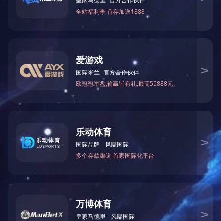
列
激
光
加
工
服
务
|
关于我
|
乐
|
关
|
导航
们
动手
注我
链接入
机注
们
口
专注于为各行各业
产
服
册-
提供全系统激光加
品
务
乐动
中
范
工设备及自动化产
心
围
（中
线的解决方案，拥
新
案
国）
闻
例
官方客服微信
有超15000+㎡大型