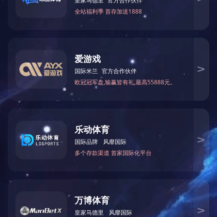
列
激
光
加
工
服
务
|
关于我
|
乐
|
关
|
导航
们
动手
注我
链接入
机注
们
口
专注于为各行各业
产
服
册-
提供全系统激光加
品
务
乐动
中
范
工设备及自动化产
心
围
（中
线的解决方案，拥
新
案
国）
闻
例
官方客服微信
有超15000+㎡大型