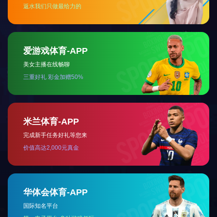
于
线：
册-
微信公众号
我
新技术开发区光谷
乐动
199450
们
（中
05587
三路777号综合保
国）
（微信
税区一号标准厂房
同号）
1层
售后热
无锡分部：江
线：
苏省无锡市江阴市
400-
027-
港城大道988号临
8558
港科创园23-1
官方邮
苏州分部：江
箱：
苏省苏州市高新区
brand@
通安镇华金路292
teenma