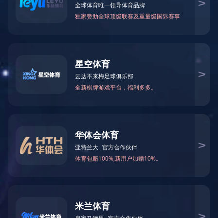
行业动态
EM-Smart 系列
乐动手机注册-乐动（中国） 双头双工位铁芯激光焊接
电机定转子铁芯快速打样加工服务
水暖洁具行业
在科技与创新的浪潮中，总有一群人用智慧与汗水书写担当。
乐
动手机注册-乐动（中国） 数字化电驱产线研发团队
以卓越表现摘
新能源电机定转子铁芯激光焊接机
厨具五金行业
得东湖高新区2024年度“红色岗位”优秀团队称号，这份荣誉是奋
乐动手机注册-乐动（中国） 阀芯焊接工作站
包装赋码及标机
斗的勋章，更是新征程的起点。
新能源汽车零配件激光焊接机
礼品定制
家电行业
模具制造行业中激光加工设备解决方案
低压电气行业