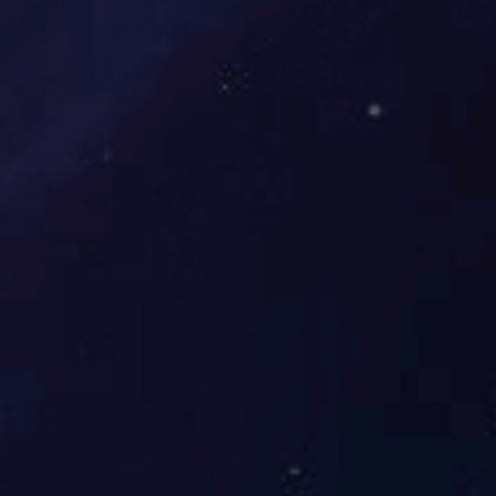
态
性能。
能源汽车的
关键部件之
公
一——电机
司
定子...
新
公
闻
司
新
闻
|
关于我
|
乐
|
关
|
导航
们
动手
注我
链接入
机注
们
口
专注于为各行各业
产
服
册-
提供全系统激光加
品
务
乐动
中
范
工设备及自动化产
心
围
（中
线的解决方案，拥
新
案
国）
闻
例
官方客服微信