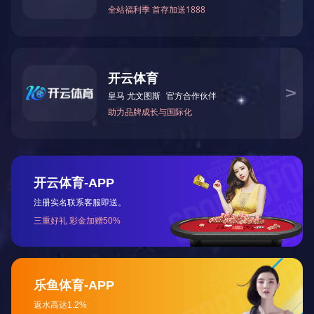
乐动手机注册-乐动（中国） 数字化电驱产线项目，在首席技术官
罗教授的带领下，成功为国内知名主机厂定制首条由自研技术，
实现全自动上下料及定子激光焊接、检测工序的智能产线。乐动
手机注册-乐动（中国） 定、转子铁芯产线，经过不断优化迭代，
现已拥有多种成熟的模块化量方案，可满足客户定制化需求;目前
由该团队研发的定转子产线，占2023 年行业新增设备比例超
80%，细分市场居行业首位；其设备生产铁芯产品主要为头部知
名企业供货。
面对国际技术壁垒，团队以“红色引擎”激发创新动能，联合高校院
所搭建产学研平台，累计申请专利20余项，为国产高端装备注入
硬核力量。