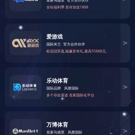
2025年3月26日，乐动手机注册-乐动（中国） 党支部书记参加
武汉东湖高新区“红色岗位”路演，经过激烈角逐，我司数字化电驱
产线研发团队从百余支队伍中脱颖而出。荣获“优秀团队”，这份荣
誉不仅是对团队技术实力的认可，更是对其在党建引领下攻坚克
难精神的褒奖。